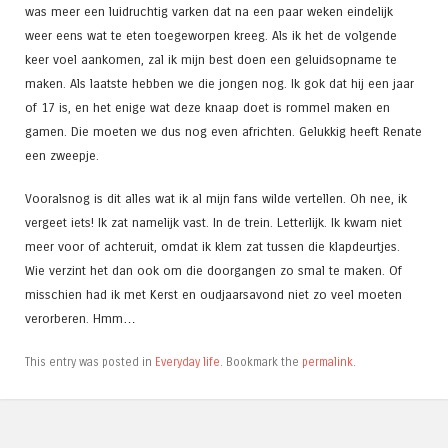
was meer een luidruchtig varken dat na een paar weken eindelijk
weer eens wat te eten toegeworpen kreeg. Als ik het de volgende
keer voel aankomen, zal ik mijn best doen een geluidsopname te
maken. Als laatste hebben we die jongen nog. Ik gok dat hij een jaar
of 17 is, en het enige wat deze knaap doet is rommel maken en
gamen. Die moeten we dus nog even africhten. Gelukkig heeft Renate
een zweepje.
Vooralsnog is dit alles wat ik al mijn fans wilde vertellen. Oh nee, ik
vergeet iets! Ik zat namelijk vast. In de trein. Letterlijk. Ik kwam niet
meer voor of achteruit, omdat ik klem zat tussen die klapdeurtjes.
Wie verzint het dan ook om die doorgangen zo smal te maken. Of
misschien had ik met Kerst en oudjaarsavond niet zo veel moeten
verorberen. Hmm…
This entry was posted in
Everyday life
. Bookmark the
permalink
.