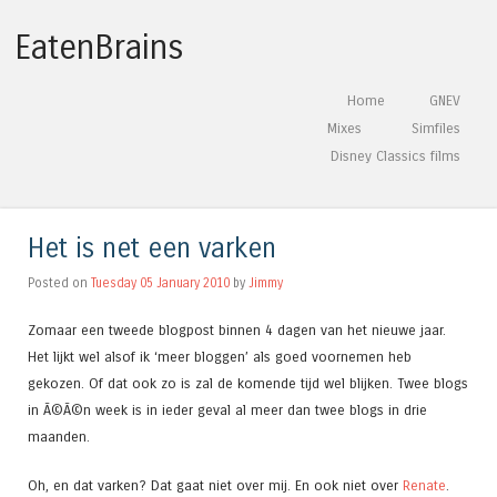
EatenBrains
Skip to content
Home
GNEV
Menu
Mixes
Simfiles
Disney Classics films
Het is net een varken
Posted on
Tuesday 05 January 2010
by
Jimmy
Zomaar een tweede blogpost binnen 4 dagen van het nieuwe jaar.
Het lijkt wel alsof ik ‘meer bloggen’ als goed voornemen heb
gekozen. Of dat ook zo is zal de komende tijd wel blijken. Twee blogs
in Ã©Ã©n week is in ieder geval al meer dan twee blogs in drie
maanden.
Oh, en dat varken? Dat gaat niet over mij. En ook niet over
Renate
.