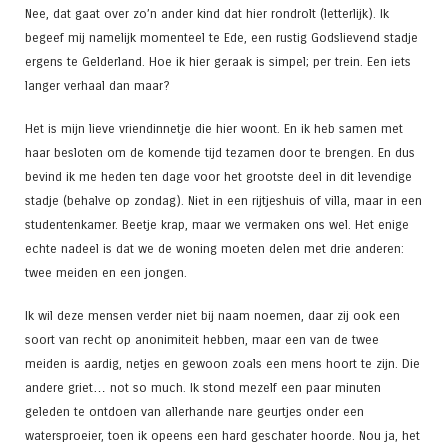
Nee, dat gaat over zo’n ander kind dat hier rondrolt (letterlijk). Ik
begeef mij namelijk momenteel te Ede, een rustig Godslievend stadje
ergens te Gelderland. Hoe ik hier geraak is simpel; per trein. Een iets
langer verhaal dan maar?
Het is mijn lieve vriendinnetje die hier woont. En ik heb samen met
haar besloten om de komende tijd tezamen door te brengen. En dus
bevind ik me heden ten dage voor het grootste deel in dit levendige
stadje (behalve op zondag). Niet in een rijtjeshuis of villa, maar in een
studentenkamer. Beetje krap, maar we vermaken ons wel. Het enige
echte nadeel is dat we de woning moeten delen met drie anderen:
twee meiden en een jongen.
Ik wil deze mensen verder niet bij naam noemen, daar zij ook een
soort van recht op anonimiteit hebben, maar een van de twee
meiden is aardig, netjes en gewoon zoals een mens hoort te zijn. Die
andere griet… not so much. Ik stond mezelf een paar minuten
geleden te ontdoen van allerhande nare geurtjes onder een
watersproeier, toen ik opeens een hard geschater hoorde. Nou ja, het