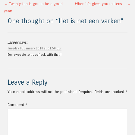
Post navigation
←
Twenty-ten is gonna be a good
When life gives you mittens…
→
year!
One thought on “
Het is net een varken
”
Jasper
says:
Tuesday 05 January 2010 at 01:50 uur
Een zweepje :o good luck with that!!
Leave a Reply
Your email address will not be published.
Required fields are marked
*
Comment
*