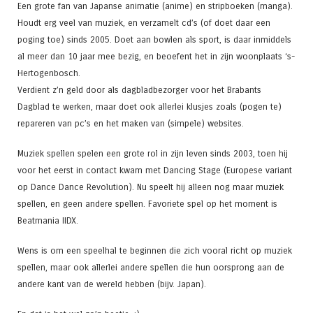
Een grote fan van Japanse animatie (anime) en stripboeken (manga).
Houdt erg veel van muziek, en verzamelt cd’s (of doet daar een
poging toe) sinds 2005. Doet aan bowlen als sport, is daar inmiddels
al meer dan 10 jaar mee bezig, en beoefent het in zijn woonplaats ‘s-
Hertogenbosch.
Verdient z’n geld door als dagbladbezorger voor het Brabants
Dagblad te werken, maar doet ook allerlei klusjes zoals (pogen te)
repareren van pc’s en het maken van (simpele) websites.
Muziek spellen spelen een grote rol in zijn leven sinds 2003, toen hij
voor het eerst in contact kwam met Dancing Stage (Europese variant
op Dance Dance Revolution). Nu speelt hij alleen nog maar muziek
spellen, en geen andere spellen. Favoriete spel op het moment is
Beatmania IIDX.
Wens is om een speelhal te beginnen die zich vooral richt op muziek
spellen, maar ook allerlei andere spellen die hun oorsprong aan de
andere kant van de wereld hebben (bijv. Japan).