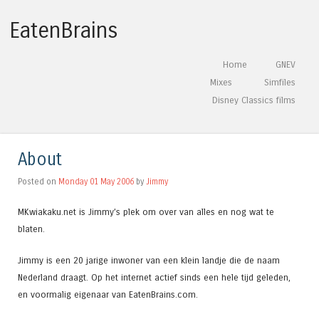
EatenBrains
Skip to content
Home
GNEV
Menu
Mixes
Simfiles
Disney Classics films
About
Posted on
Monday 01 May 2006
by
Jimmy
MKwiakaku.net is Jimmy’s plek om over van alles en nog wat te
blaten.
Jimmy is een 20 jarige inwoner van een klein landje die de naam
Nederland draagt. Op het internet actief sinds een hele tijd geleden,
en voormalig eigenaar van EatenBrains.com.