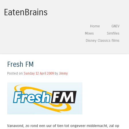
EatenBrains
Skip to content
Home
GNEV
Menu
Mixes
Simfiles
Disney Classics films
Fresh FM
Posted on
Sunday 12 April 2009
by
Jimmy
Vanavond, zo rond een uur of tien tot ongeveer middernacht, zal op