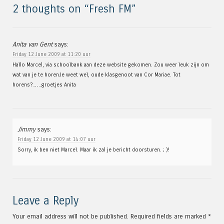
2 thoughts on “
Fresh FM
”
Anita van Gent
says:
Friday 12 June 2009 at 11:20 uur
Hallo Marcel, via schoolbank aan deze website gekomen. Zou weer leuk zijn om
wat van je te horenJe weet wel, oude klasgenoot van Cor Mariae. Tot
horens?…..groetjes Anita
Jimmy
says:
Friday 12 June 2009 at 14:07 uur
Sorry, ik ben niet Marcel. Maar ik zal je bericht doorsturen. ; )!
Leave a Reply
Your email address will not be published.
Required fields are marked
*