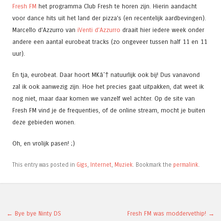
Fresh FM
het programma Club Fresh te horen zijn. Hierin aandacht
voor dance hits uit het land der pizza’s (en recentelijk aardbevingen).
Marcello d’Azzurro van
iVenti d’Azzurro
draait hier iedere week onder
andere een aantal eurobeat tracks (zo ongeveer tussen half 11 en 11
uur).
En tja, eurobeat. Daar hoort MKâ˜† natuurlijk ook bij! Dus vanavond
zal ik ook aanwezig zijn. Hoe het precies gaat uitpakken, dat weet ik
nog niet, maar daar komen we vanzelf wel achter. Op de site van
Fresh FM vind je de frequenties, of de online stream, mocht je buiten
deze gebieden wonen.
Oh, en vrolijk pasen! ;)
This entry was posted in
Gigs
,
Internet
,
Muziek
. Bookmark the
permalink
.
Post navigation
←
Bye bye Ninty DS
Fresh FM was moddervethip!
→