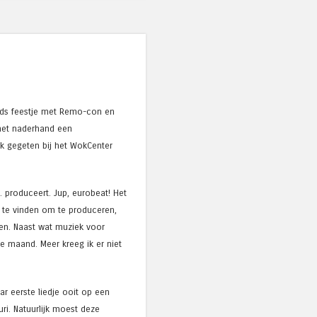
unds feestje met Remo-con en
 met naderhand een
ijk gegeten bij het WokCenter
 produceert. Jup, eurobeat! Het
 te vinden om te produceren,
gen. Naast wat muziek voor
e maand. Meer kreeg ik er niet
r eerste liedje ooit op een
ri. Natuurlijk moest deze