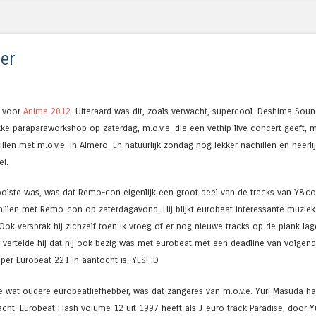
er
d voor
Anime 2012
. Uiteraard was dit, zoals verwacht, supercool. Deshima So
ukke paraparaworkshop op zaterdag, m.o.v.e. die een vethip live concert geeft,
llen met m.o.v.e. in Almero. En natuurlijk zondag nog lekker nachillen en heerl
l.
olste was, was dat Remo-con eigenlijk een groot deel van de tracks van Y&co.
illen met Remo-con op zaterdagavond. Hij blijkt eurobeat interessante muziek
 Ook versprak hij zichzelf toen ik vroeg of er nog nieuwe tracks op de plank la
 vertelde hij dat hij ook bezig was met eurobeat met een deadline van volgend
uper Eurobeat 221 in aantocht is. YES! :D
 wat oudere eurobeatliefhebber, was dat zangeres van m.o.v.e. Yuri Masuda haa
acht. Eurobeat Flash volume 12 uit 1997 heeft als J-euro track Paradise, door Yu