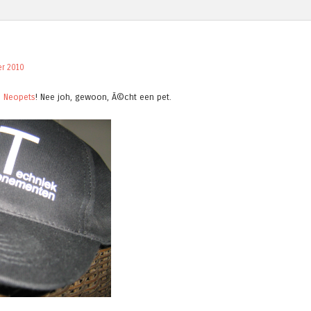
r 2010
n
Neopets
! Nee joh, gewoon, Ã©cht een pet.