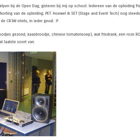
elpen bij de Open Dag, gisteren bij mij op school. Iedereen van de opleiding
korting van de opleiding; PET. Hoewel ik SET (Stage and Event Tech) nog steed
e CR3W-shirts, in ieder geval. :P
roodjes gezond, kaasbroodje, chinese tomatensoep), wat frisdrank, een roze RO
t laatste soort van.