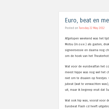
Euro, beat en me
Posted on
Tuesday 22 May 2012
Afgelopen weekend was het tij
Motsu (m.o.v.e.) als gasten, dr
signeersessie en daarna nog chi
om de hoek van het Theaterhote
Wat voor de eurobeatfan het co
meest hippe was nog wel het ch
niet om te draaien op feestjes.
jubeat (wat te verwachten was),
uit, maar ik begreep eruit dat S
Wat ook hip was, vooral voor de
Eurobeat Flash cd heeft uitgebr