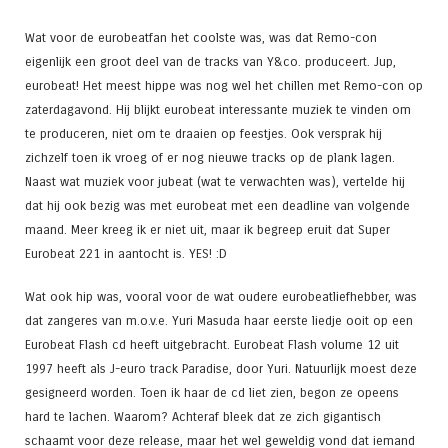
Wat voor de eurobeatfan het coolste was, was dat Remo-con
eigenlijk een groot deel van de tracks van Y&co. produceert. Jup,
eurobeat! Het meest hippe was nog wel het chillen met Remo-con op
zaterdagavond. Hij blijkt eurobeat interessante muziek te vinden om
te produceren, niet om te draaien op feestjes. Ook versprak hij
zichzelf toen ik vroeg of er nog nieuwe tracks op de plank lagen.
Naast wat muziek voor jubeat (wat te verwachten was), vertelde hij
dat hij ook bezig was met eurobeat met een deadline van volgende
maand. Meer kreeg ik er niet uit, maar ik begreep eruit dat Super
Eurobeat 221 in aantocht is. YES! :D
Wat ook hip was, vooral voor de wat oudere eurobeatliefhebber, was
dat zangeres van m.o.v.e. Yuri Masuda haar eerste liedje ooit op een
Eurobeat Flash cd heeft uitgebracht. Eurobeat Flash volume 12 uit
1997 heeft als J-euro track Paradise, door Yuri. Natuurlijk moest deze
gesigneerd worden. Toen ik haar de cd liet zien, begon ze opeens
hard te lachen. Waarom? Achteraf bleek dat ze zich gigantisch
schaamt voor deze release, maar het wel geweldig vond dat iemand