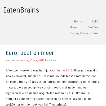
EatenBrains
Skip to content
Home
GNEV
Menu
Mixes
Simfiles
Disney Classics films
Euro, beat en meer
Posted on
Tuesday 22 May 2012
by
Jimmy
Afgelopen weekend was het tijd voor
Anime 2012
. Uiteraard was dit,
zoals verwacht, supercool. Deshima Sounds feestje met Remo-con
en Motsu (m.o.v.e.) als gasten, drukke paraparaworkshop op zaterdag,
m.o.v.e. die een vethip live concert geeft, met naderhand een
signeersessie en daarna nog chillen met m.o.v.e. in Almero. En
natuurlijk zondag nog lekker nachillen en heerlijk gegeten bij het
WokCenter om de hoek van het Theaterhotel.