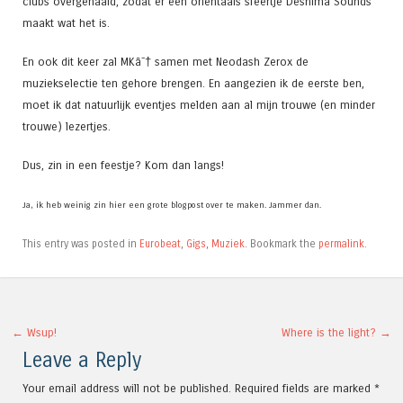
clubs overgehaald, zodat er een orientaals sfeertje Deshima Sounds
maakt wat het is.
En ook dit keer zal MKâ˜† samen met Neodash Zerox de
muziekselectie ten gehore brengen. En aangezien ik de eerste ben,
moet ik dat natuurlijk eventjes melden aan al mijn trouwe (en minder
trouwe) lezertjes.
Dus, zin in een feestje? Kom dan langs!
Ja, ik heb weinig zin hier een grote blogpost over te maken. Jammer dan.
This entry was posted in
Eurobeat
,
Gigs
,
Muziek
. Bookmark the
permalink
.
Post navigation
←
Wsup!
Where is the light?
→
Leave a Reply
Your email address will not be published.
Required fields are marked
*