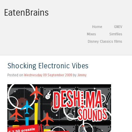
EatenBrains
Skip to content
Home
GNEV
Menu
Mixes
Simfiles
Disney Classics films
Shocking Electronic Vibes
Posted on
Wednesday 09 September 2009
by
Jimmy