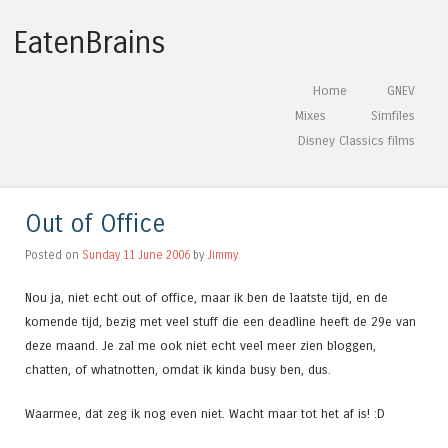
EatenBrains
Skip to content
Home
GNEV
Menu
Mixes
Simfiles
Disney Classics films
Out of Office
Posted on
Sunday 11 June 2006
by
Jimmy
Nou ja, niet echt out of office, maar ik ben de laatste tijd, en de
komende tijd, bezig met veel stuff die een deadline heeft de 29e van
deze maand. Je zal me ook niet echt veel meer zien bloggen,
chatten, of whatnotten, omdat ik kinda busy ben, dus.
Waarmee, dat zeg ik nog even niet. Wacht maar tot het af is! :D