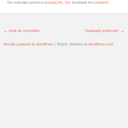
This entry was posted in
Everyday life
,
Site
. Bookmark the
permalink
.
Post navigation
←
Zoek de verschillen
‘Dankuwel postbode!’
→
Proudly powered by WordPress
|
Theme: Sidekick by
WordPress.com
.